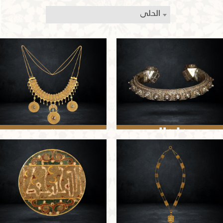
الحلى
خلخال
عقد